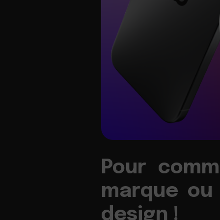
Pour commu
marque ou 
design !