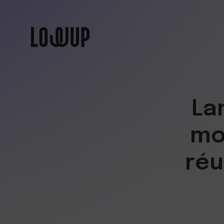
La
mo
réu