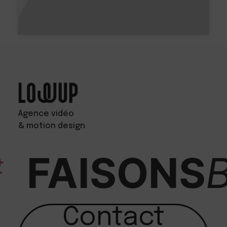
Agence vidéo
& motion design
FAISONS
B
Contact