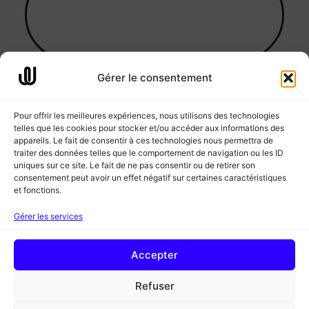
Gérer le consentement
09 83 54 19 17
contact@lowup.bzh
Pour offrir les meilleures expériences, nous utilisons des technologies
Prendre rendez-vous
119, boulevard de la Paix
telles que les cookies pour stocker et/ou accéder aux informations des
appareils. Le fait de consentir à ces technologies nous permettra de
56000 Vannes
traiter des données telles que le comportement de navigation ou les ID
uniques sur ce site. Le fait de ne pas consentir ou de retirer son
Mentions
Politique de
©
consentement peut avoir un effet négatif sur certaines caractéristiques
légales
confidentialité
Lowup
Développement Web Hirello
WebDesign PIU
et fonctions.
Gérer les services
Accepter
Refuser