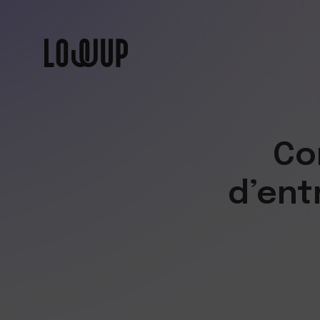
Co
d’ent